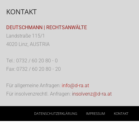
KONTAKT
DEUTSCHMANN | RECHTSANWÄLTE
Landstraße 115/1
4020 Linz, AUSTRIA
Tel.: 0732 / 60 20 80 - 0
Fax: 0732 / 60 20 80 - 20
Für allgemeine Anfragen:
info@d-ra.at
Für insolvenzrechtl. Anfragen:
insolvenz@d-ra.at
DATENSCHUTZERKLÄRUNG
IMPRESSUM
KONTAKT