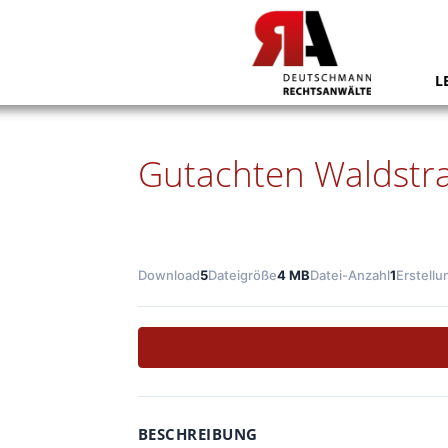
L
Gutachten Waldstra
Download
5
Dateigröße
4 MB
Datei-Anzahl
1
Erstell
BESCHREIBUNG