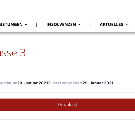
EISTUNGEN
|
INSOLVENZEN
|
AKTUELLES
sse 3
ungsdatum
29. Januar 2021
Zuletzt aktualisiert
29. Januar 2021
Download