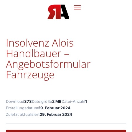
Insolvenz Alois
Handlbauer –
Angebotsformular
Fahrzeuge
Download
373
Dateigröße
2 MB
Datei-Anzahl
1
Erstellungsdatum
29. Februar 2024
Zuletzt aktualisiert
29. Februar 2024