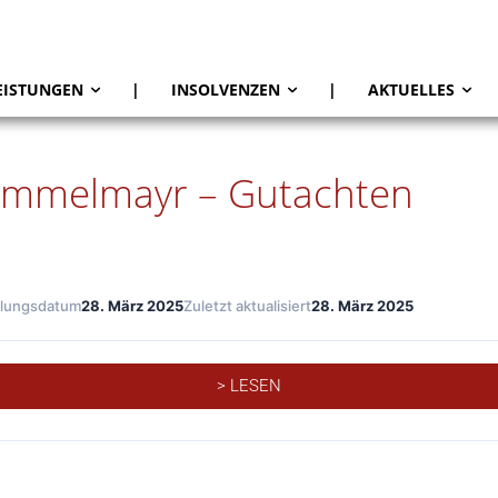
EISTUNGEN
|
INSOLVENZEN
|
AKTUELLES
emmelmayr – Gutachten
llungsdatum
28. März 2025
Zuletzt aktualisiert
28. März 2025
> LESEN