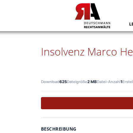
L
Insolvenz Marco H
Download
625
Dateigröße
2 MB
Datei-Anzahl
1
Erste
BESCHREIBUNG