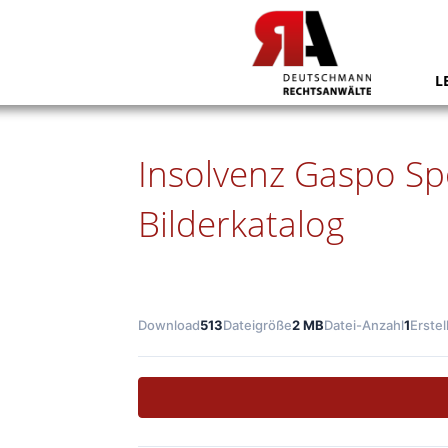
L
Insolvenz Gaspo Sp
Bilderkatalog
Download
513
Dateigröße
2 MB
Datei-Anzahl
1
Erste