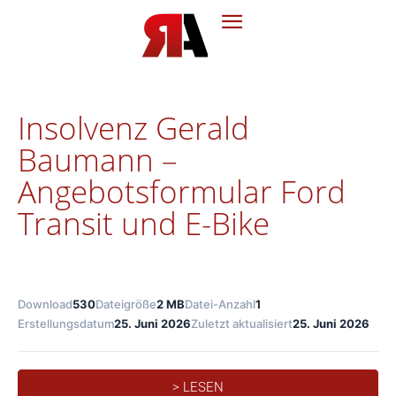
Insolvenz Gerald
Baumann –
Angebotsformular Ford
Transit und E-Bike
Download
530
Dateigröße
2 MB
Datei-Anzahl
1
Erstellungsdatum
25. Juni 2026
Zuletzt aktualisiert
25. Juni 2026
> LESEN