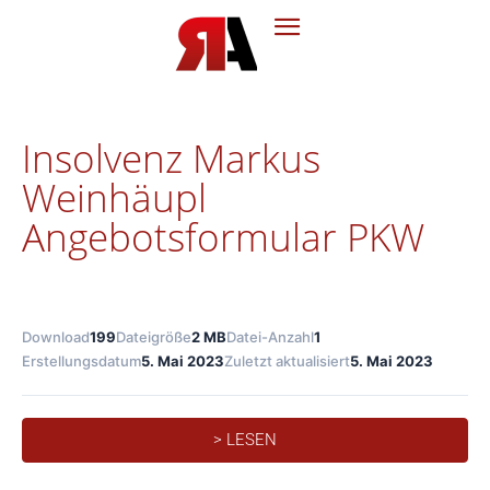
Insolvenz Markus
Weinhäupl
Angebotsformular PKW
Download
199
Dateigröße
2 MB
Datei-Anzahl
1
Erstellungsdatum
5. Mai 2023
Zuletzt aktualisiert
5. Mai 2023
> LESEN