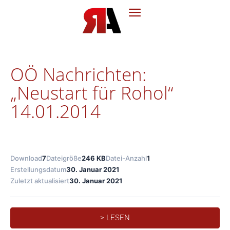
OÖ Nachrichten:
„Neustart für Rohol“
14.01.2014
Download
7
Dateigröße
246 KB
Datei-Anzahl
1
Erstellungsdatum
30. Januar 2021
Zuletzt aktualisiert
30. Januar 2021
> LESEN