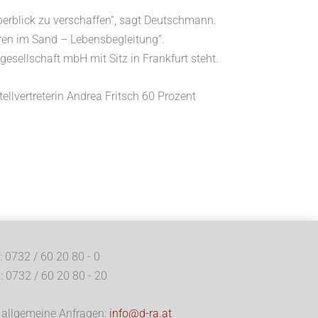
Überblick zu verschaffen“, sagt Deutschmann.
uren im Sand – Lebensbegleitung“.
gesellschaft mbH mit Sitz in Frankfurt steht.
llvertreterin Andrea Fritsch 60 Prozent
.: 0732 / 60 20 80 - 0
: 0732 / 60 20 80 - 20
 allgemeine Anfragen:
info@d-ra.at