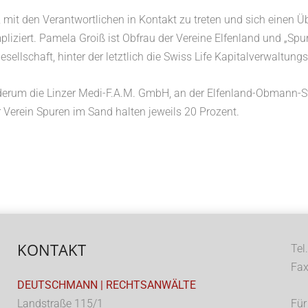
, mit den Verantwortlichen in Kontakt zu treten und sich einen 
pliziert. Pamela Groiß ist Obfrau der Vereine Elfenland und „Sp
ellschaft, hinter der letztlich die Swiss Life Kapitalverwaltungs
ederum die Linzer Medi-F.A.M. GmbH, an der Elfenland-Obmann-Ste
 Verein Spuren im Sand halten jeweils 20 Prozent.
KONTAKT
Tel
Fax
DEUTSCHMANN | RECHTSANWÄLTE
Landstraße 115/1
Für