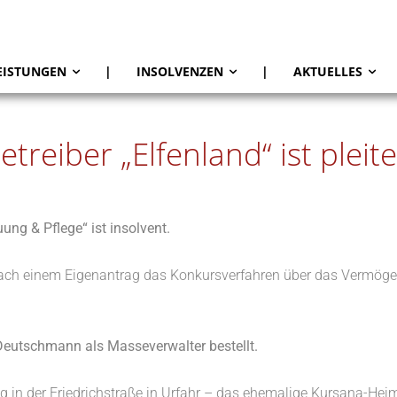
EISTUNGEN
|
INSOLVENZEN
|
AKTUELLES
treiber „Elfenland“ ist pleite
ung & Pflege“ ist insolvent.
h einem Eigenantrag das Konkursverfahren über das Vermögen d
eutschmann als Masseverwalter bestellt.
ng in der Friedrichstraße in Urfahr – das ehemalige Kursana-Heim