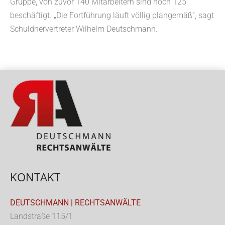
Gruppe, von zuvor 140 Mitarbeitern sind noch 125
beschäftigt. „Die Fortführung läuft völlig plangemäß“, sagt
Schuldnervertreter Wilhelm Deutschmann.
KONTAKT
DEUTSCHMANN | RECHTSANWÄLTE
Landstraße 115/1